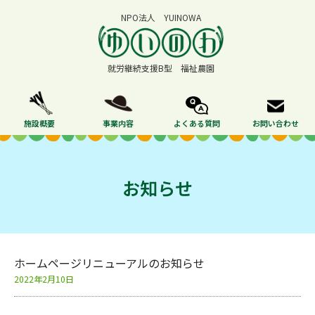
内
NPO法人 YUINOWA
容
を
ス
就労継続支援B型 福祉農園
キ
ッ
プ
施設概要
事業内容
よくある質問
お問い合わせ
お知らせ
ホームページリニューアルのお知らせ
2022年2月10日